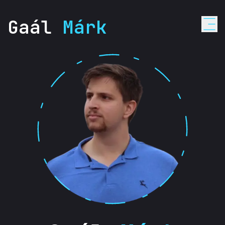
Gaál
Márk
Matematika magántanár Győr – Gaál Márk
Webfejlesztő Győr – Gaál Márk
Gaál Márk – tapasztalt matematika magántanár